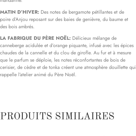
mandarine.
MATIN D’HIVER:
Des notes de bergamote pétillantes et de
poire d’Anjou reposant sur des baies de genièvre, du baume et
des bois ambrés.
LA FABRIQUE DU PÈRE NOËL:
Délicieux mélange de
canneberge acidulée et d’orange piquante, infusé avec les épices
chaudes de la cannelle et du clou de girofle. Au fur et à mesure
que le parfum se déploie, les notes réconfortantes de bois de
cerisier, de cèdre et de tonka créent une atmosphère douillette qui
rappelle l’atelier animé du Père Noël.
CROUSTI PÊCHES & CANNEBERGES:
Ce mélange vibrant
contient des pêches juteuses et des canneberges mûres sur un lit
de musc sucré.
SABLÉS À LA VANILLE
: Est un mélange de parfums alléchants
PRODUITS SIMILAIRES
qui combine l’arôme riche et réconfortant de vanille crémeuse
avec les accents luxueux de fève tonka, de cannelle et de sucre
beurré. Le parfum débute par une note de vanille chaleureuse et