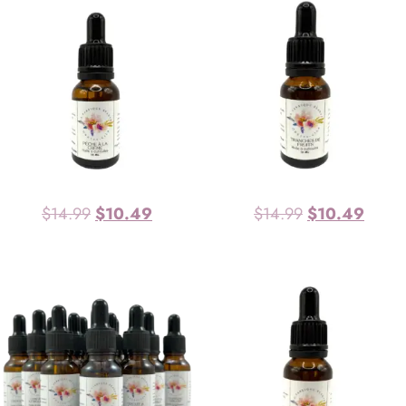
invitante, vous enveloppant d’une douceur veloutée à la fois
apaisante et indulgente. Infusé de fève tonka, le mélange
développe une qualité succulente et aromatique, ajoutant de la
profondeur et de la complexité à la base vanillée. La touche
subtile de cannelle apporte une touche épicée, rehaussant la
chaleur globale du parfum. Pour ajouter une touche délicieuse,
des notes de sucre beurré émergent, créant une sensation
somptueuse et irrésistiblement sucrée.
$
14.99
$
10.49
$
14.99
$
10.49