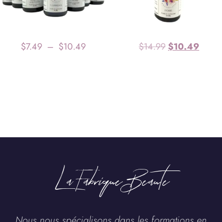
$
7.49
–
$
10.49
$
14.99
$
10.49
La Fabrique Beaute
Nous nous spécialisons dans les formations en