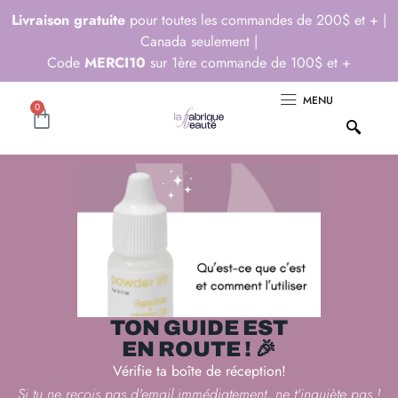
Livraison gratuite
pour toutes les commandes de 200$ et + |
Canada seulement |
Code
MERCI10
sur 1ère commande de 100$ et +
MENU
0
TON GUIDE EST
EN ROUTE ! 🎉
Vérifie ta boîte de réception!
Si tu ne reçois pas d'email immédiatement, ne t'inquiète pas !